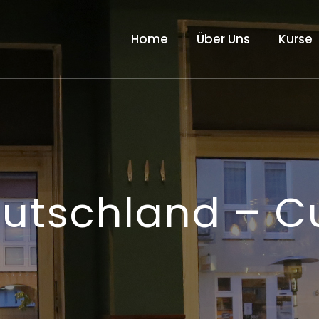
Home
Über Uns
Kurse
utschland – C