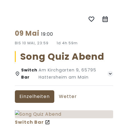
favorite_border
09 Mai
19:00
BIS
10 MAI, 23:59
1d 4h 59m
Song Quiz Abend
Switch
Am Kirchgarten 9, 65795
Bar
Hattersheim am Main
Einzelheiten
Wetter
Switch Bar