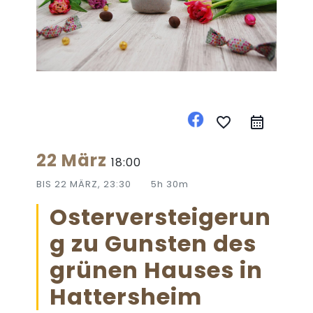
favorite_border
22 März
18:00
BIS
22 MÄRZ, 23:30
5h 30m
Osterversteigerun
g zu Gunsten des
grünen Hauses in
Hattersheim