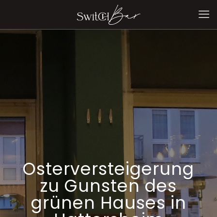
Osterversteigerung
zu Gunsten des
grünen Hauses in