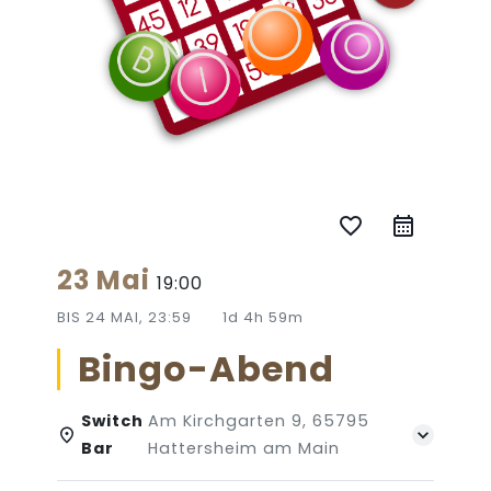
favorite_border
23 Mai
19:00
BIS
24 MAI, 23:59
1d 4h 59m
Bingo-Abend
Switch
Am Kirchgarten 9, 65795
Bar
Hattersheim am Main